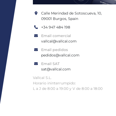
Calle Merindad de Sotoscueva, 10, 
09001 Burgos, Spain
+34 947 484 198
Email comercial
vallcal@vallcal.com
Email pedidos
pedidos@vallcal.com
Email SAT
sat@vallcal.com
Vallcal S.L.
Horario ininterrumpido:
L a J de 8:00 a 19:00 y V de 8:00 a 18:00