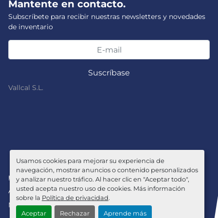
Mantente en contacto.
Subscríbete para recibir nuestras newsletters y novedades
de inventario
Suscríbase
Vallcal S.L.
Usamos cookies para mejorar su experiencia de
navegación, mostrar anuncios o contenido personalizados
política de privacidad
y analizar nuestro tráfico. Al hacer clic en "Aceptar todo",
usted acepta nuestro uso de cookies. Más información
Administrar cookies
sobre la
Política de privacidad
.
Machinio System
sitio web de
Machinio
Aceptar
Rechazar
Aprende más