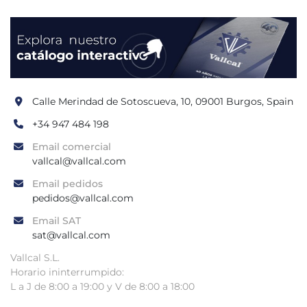
Calle Merindad de Sotoscueva, 10, 09001 Burgos, Spain
+34 947 484 198
Email comercial
vallcal@vallcal.com
Email pedidos
pedidos@vallcal.com
Email SAT
sat@vallcal.com
Vallcal S.L.
Horario ininterrumpido:
L a J de 8:00 a 19:00 y V de 8:00 a 18:00