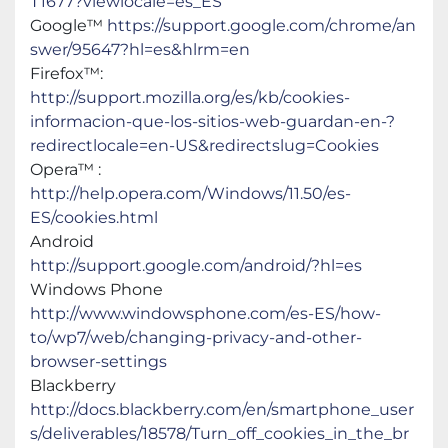
T1677?viewlocale=es_ES
Google™ 
https://support.google.com/chrome/an
swer/95647?hl=es&hlrm=en
Firefox™:
http://support.mozilla.org/es/kb/cookies-
informacion-que-los-sitios-web-guardan-en-?
redirectlocale=en-US&redirectslug=Cookies
Opera™ :
http://help.opera.com/Windows/11.50/es-
ES/cookies.html
Android
http://support.google.com/android/?hl=es
Windows Phone
http://www.windowsphone.com/es-ES/how-
to/wp7/web/changing-privacy-and-other-
browser-settings
Blackberry
http://docs.blackberry.com/en/smartphone_user
s/deliverables/18578/Turn_off_cookies_in_the_br