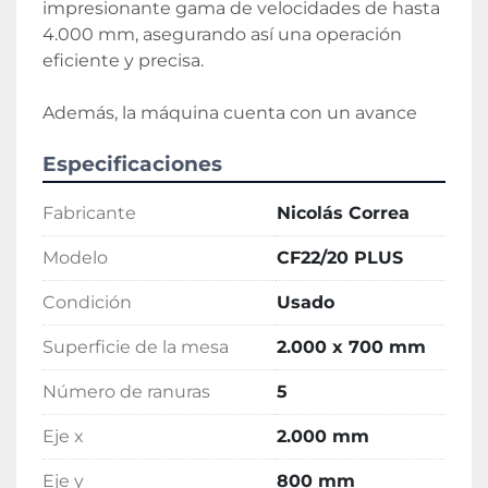
impresionante gama de velocidades de hasta 
4.000 mm, asegurando así una operación 
eficiente y precisa. 

Además, la máquina cuenta con un avance 
rápido de 12.000 mm/min, lo que optimiza el 
Especificaciones
tiempo de proceso. Puede soportar un peso 
máximo sobre la mesa de hasta 3.500 kg, lo 
Fabricante
Nicolás Correa
que la convierte en una excelente opción para 
tareas pesadas. Esta fresadora usada sigue 
Modelo
CF22/20 PLUS
ofreciendo un rendimiento confiable para su 
nueva aplicación industrial.
Condición
Usado
Superficie de la mesa
2.000 x 700 mm
Número de ranuras
5
Eje x
2.000 mm
Eje y
800 mm