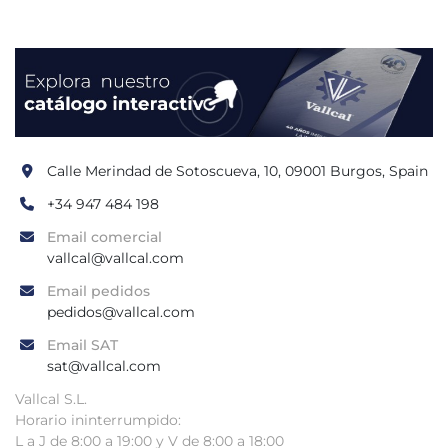
Calle Merindad de Sotoscueva, 10, 09001 Burgos, Spain
+34 947 484 198
Email comercial
vallcal@vallcal.com
Email pedidos
pedidos@vallcal.com
Email SAT
sat@vallcal.com
Vallcal S.L.
Horario ininterrumpido:
L a J de 8:00 a 19:00 y V de 8:00 a 18:00