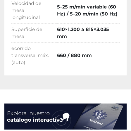
Velocidad de
guías y husillos de bolas.
5–25 m/min variable (60
mesa
Esta serie está dirigida a fabricantes que 
Hz) / 5–20 m/min (50 Hz)
longitudinal
necesitan incorporar o ampliar capacidad de 
rectificado plano de precisión
 en piezas de 
Superficie de
610×1.200 a 815×3.035
gran formato, en sectores como matrices y 
mesa
mm
moldes, utillaje industrial, 
automoción
 y 
ecorrido
construcción de bienes de equipo.
transversal máx.
660 / 880 mm
(auto)