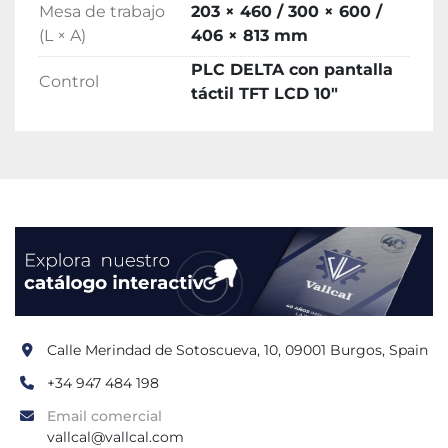
Mesa de trabajo
203 × 460 / 300 × 600 /
utillaje, matricería y mecanizado de 
(L × A)
406 × 813 mm
componentes de precisión que requieren 
PLC DELTA con pantalla
rectificado plano
 con control digital del ciclo 
Control
táctil TFT LCD 10"
completo y automatización del avance.
Calle Merindad de Sotoscueva, 10, 09001 Burgos, Spain
+34 947 484 198
Email comercial
vallcal@vallcal.com