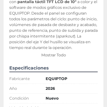
con 
pantalla táctil TFT LCD de 10"
 a color y el 
software de modos gráficos exclusivo de 
EQUIPTOP. Desde el panel se configuran 
todos los parámetros del ciclo: punto de inicio, 
volúmenes de pasada de desbaste y acabado, 
punto de referencia, punto de subida y parada 
por chispa intermitente (
sparkout
). La 
posición del eje Y del husillo se visualiza en 
tiempo real durante la operación.
El avance vertical está accionado por un 
Mostrar Todo
servomotor AC. La microfunción de avance 
automático opera en el rango de 
0,001 a 0,05 
Especificaciones
mm
; el avance Jog es de 
0,001 mm
 y la 
velocidad de desplazamiento rápido de 
400 
Fabricante
EQUIPTOP
mm/min
. El avance transversal también es 
servoaccionado, con dos rangos de velocidad 
Año
2026
—desbaste y acabado— y ajuste de la 
Condición
Nuevo
velocidad de perfilado de muela desde el 
propio panel.