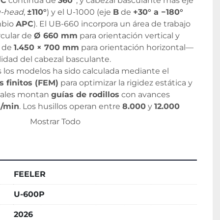
 
C
 continua de 
360°
; y cabezal basculante más eje 
g-head
, 
±110°
) y el U-1000 (eje 
B
 de 
+30° a −180°
bio 
APC
). El UB-660 incorpora un área de trabajo 
ular de 
Ø 660 mm
 para orientación vertical y 
 de 
1.450 × 700 mm
 para orientación horizontal— 
ilidad del cabezal basculante.
La estructura de todos los modelos ha sido calculada mediante el 
 finitos (FEM)
 para optimizar la rigidez estática y 
eales montan 
guías de rodillos
 con avances 
/min
. Los husillos operan entre 
8.000
 y 
12.000 
 estándar, con opciones de hasta 
15.000 rpm
; los 
Mostrar Todo
(U-250) al 
No. 50
 (U-1000), y los almacenes 
ATC
ones
 estándar (U-250) a 
120 posiciones
 opcionales 
ada a fabricantes de componentes para los 
FEELER
l
, 
automoción
, 
moldes y matrices
, 
equipos 
ca de consumo
 que requieran mecanizado 
U-600P
es con alta repetibilidad posicional, tanto en 
omo en serie.
2026