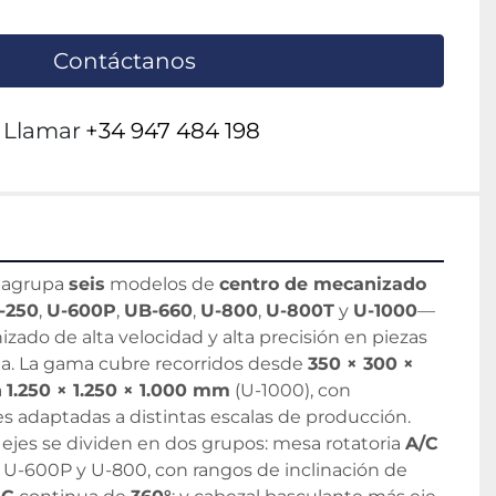
Contáctanos
Llamar
+34 947 484 198
 agrupa 
seis
 modelos de 
centro de mecanizado 
-250
, 
U-600P
, 
UB-660
, 
U-800
, 
U-800T
 y 
U-1000
— 
ado de alta velocidad y alta precisión en piezas 
. La gama cubre recorridos desde 
350 × 300 × 
 
1.250 × 1.250 × 1.000 mm
 (U-1000), con 
es adaptadas a distintas escalas de producción.
 ejes se dividen en dos grupos: mesa rotatoria 
A/C
 U-600P y U-800, con rangos de inclinación de 