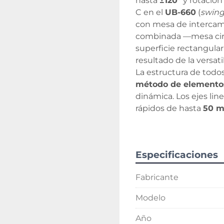
hasta 
±120°
 y rotación
C en el 
UB-660
 (
swin
con mesa de intercam
combinada —mesa circ
superficie rectangular
resultado de la versat
método de elementos
dinámica. Los ejes lin
rápidos de hasta 
50 m
rpm
 en configuración
conos van del 
No. 30
 
abarcan de 
26 posici
Especificaciones
(U-800, U-1000).
La serie U está orient
Fabricante
sectores 
aeroespacia
médicos
 y 
electróni
Modelo
simultáneo en cinco ej
producción unitaria c
Año