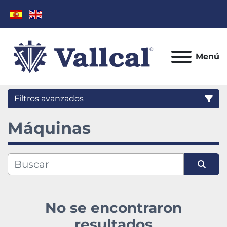
Menú
Filtros avanzados
Máquinas
Categoría
Fabricante
Ordenar por
Modelo
No se encontraron
Condición
resultados