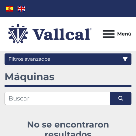
Menú
Filtros avanzados
Máquinas
Categoría
Fabricante
Ordenar por
Modelo
No se encontraron
Condición
resultados