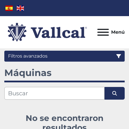
Menú
Filtros avanzados
Máquinas
Categoría
Fabricante
Ordenar por
Modelo
No se encontraron
Condición
resultados