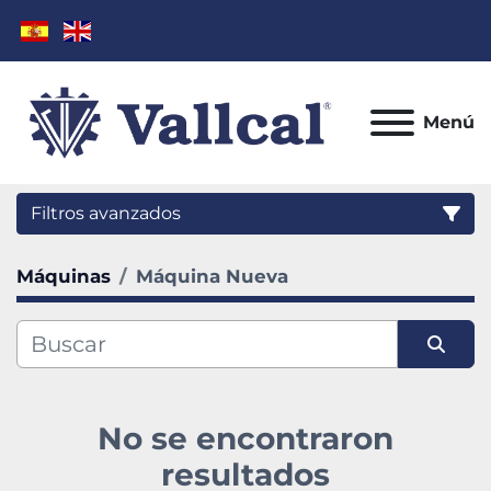
Menú
Filtros avanzados
Máquinas
Máquina Nueva
Categoría
Fabricante
Ordenar por
Modelo
No se encontraron
Condición
resultados