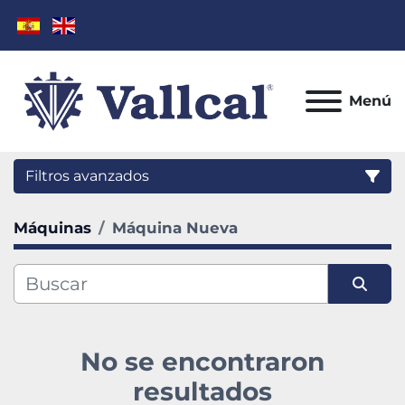
Menú
Filtros avanzados
Máquinas
Máquina Nueva
Categoría
Fabricante
Ordenar por
Modelo
No se encontraron
Condición
resultados