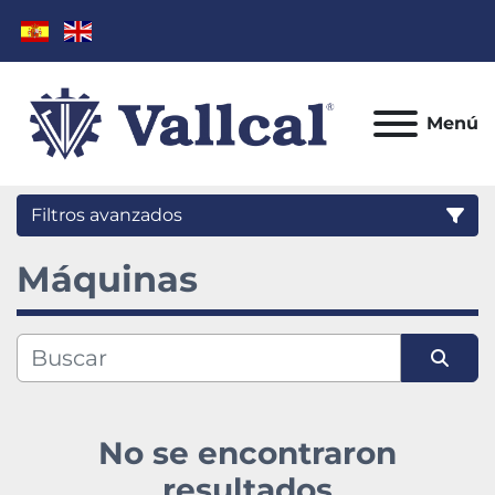
Menú
Filtros avanzados
Máquinas
Categoría
Fabricante
Ordenar por
Modelo
No se encontraron
Condición
resultados